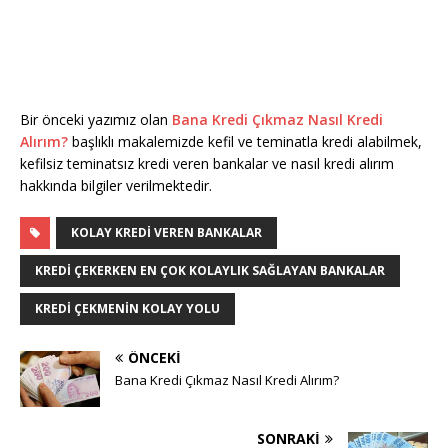
Bir önceki yazımız olan
Bana Kredi Çıkmaz Nasıl Kredi
Alırım?
başlıklı makalemizde kefil ve teminatla kredi alabilmek,
kefilsiz teminatsız kredi veren bankalar ve nasıl kredi alırım
hakkında bilgiler verilmektedir.
KOLAY KREDI VEREN BANKALAR
KREDI ÇEKERKEN EN ÇOK KOLAYLIK SAĞLAYAN BANKALAR
KREDI ÇEKMENIN KOLAY YOLU
ÖNCEKI
Bana Kredi Çıkmaz Nasıl Kredi Alırım?
SONRAKI