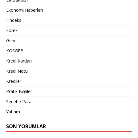
Ekonomi Haberleri
Findeks
Forex
Genel
KOSGEB
Kredi Kartları
Kredi Notu
Krediler
Pratik Bilgiler
Senetle Para
Yatırım
SON YORUMLAR