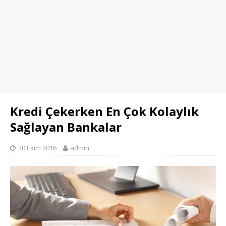
Kredi Çekerken En Çok Kolaylık
Sağlayan Bankalar
20 Ekim 2016
admin