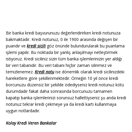
Bir banka kredi başvurunuzu değerlendirirken kredi notunuza
bakmaktadır. Kredi notunuz, 0 ile 1900 arasında değişen bir
puandır ve
kredi sicili
göz önünde bulundurularak bu puanlama
işlemi yapılır. Bu noktada bir yanlış anlaşılmayı netleştirmek
istiyoruz. Kredi siciliniz sizin tüm banka işlemlerinizin yer aldığı
bir veri tabanıdır. Bu veri tabanı hiçbir zaman silinmez ve
temizlenemez.
Kredi notu
ise dönemlik olarak kredi sicilinizdeki
hareketlere göre şekillenmektedir. Örneğin 10 yıl önce kredi
borcunuzu düzensiz bir şekilde ödediyseniz kredi notunuz kötü
durumdadır fakat daha sonrasında borcunuzu tamamen
kapatıp banka işlemlerinizi sorunsuz hallettiyseniz şu anda kredi
notunuz tekrar kredi çekmeye ya da kredi kartı kullanmaya
uygun notlardadır.
Kolay Kredi Veren Bankalar