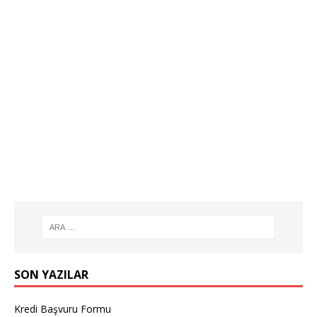
SON YAZILAR
Kredi Başvuru Formu